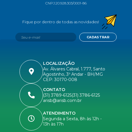
CNPJ:
20.928.303/0001-86
CADASTRAR
LOCALIZAÇÃO
Av. Álvares Cabral, 1.777, Santo
Agostinho, 3º Andar - BH/MG
CEP: 30170-008
CONTATO
(31) 3789-6125
(31) 3786-6125
arisb@arisb.com.br
ATENDIMENTO
Segunda a Sexta, 8h às 12h -
13h às 17h