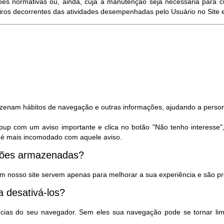
es normativas ou, ainda, cuja a manutenção seja necessária para c
eiros decorrentes das atividades desempenhadas pelo Usuário no Site e/
azenam hábitos de navegação e outras informações, ajudando a person
pup com um aviso importante e clica no botão "Não tenho interesse"
ão é mais incomodado com aquele aviso.
ações armazenadas?
m nosso site servem apenas para melhorar a sua experiência e são pr
 desativá-los?
ncias do seu navegador. Sem eles sua navegação pode se tornar lim