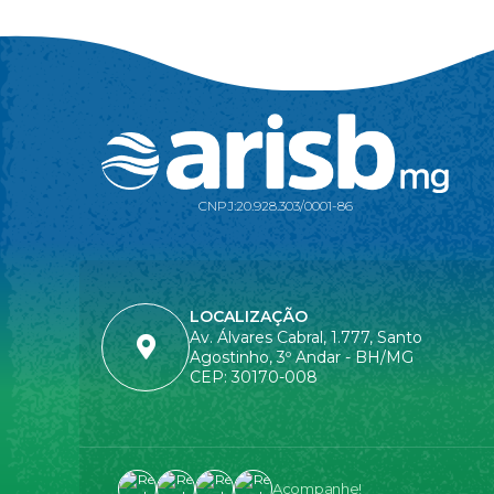
CNPJ:
20.928.303/0001-86
LOCALIZAÇÃO
Av. Álvares Cabral, 1.777, Santo
Agostinho, 3º Andar - BH/MG
CEP: 30170-008
Acompanhe!