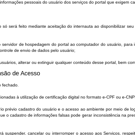
informações pessoais do usuário dos serviços do portal que exigem c
 só será feito mediante aceitação do internauta ao disponibilizar s
o servidor de hospedagem do portal ao computador do usuário, para i
ntrole de envio de dados pelo usuário;
uários, alterar ou extinguir qualquer conteúdo desse portal, bem co
são de Acesso​
e fechado.
cionadas à utilização de certificação digital no formato e-CPF ou e-CNP
rio prévio cadastro do usuário e o acesso ao ambiente por meio de l
e o cadastro de informações falsas pode gerar inconsistência na pr
rá suspender, cancelar ou interromper o acesso aos Serviços, respeita