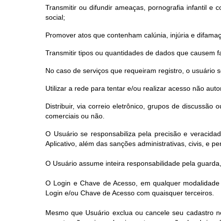
Transmitir ou difundir ameaças, pornografia infantil e co
social;
Promover atos que contenham calúnia, injúria e difama
Transmitir tipos ou quantidades de dados que causem fa
No caso de serviços que requeiram registro, o usuário
Utilizar a rede para tentar e/ou realizar acesso não au
Distribuir, via correio eletrônico, grupos de discussã
comerciais ou não.
O Usuário se responsabiliza pela precisão e veracida
Aplicativo, além das sanções administrativas, civis, e pen
O Usuário assume inteira responsabilidade pela guarda,
O Login e Chave de Acesso, em qualquer modalidade d
Login e/ou Chave de Acesso com quaisquer terceiros.
Mesmo que Usuário exclua ou cancele seu cadastro no S