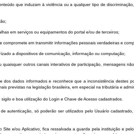
nteúdo que induzam à violência ou a qualquer tipo de discriminação, sej
ção;
lhas em serviços ou equipamentos do portal e/ou de terceiros;
 se compromete em transmitir informações pessoais verdadeiras e comp
torizado a dispositivos de comunicação, informação ou computação;
o ou quaisquer outros canais interativos de participação, mensagens n
de dos dados informados e reconhece que a inconsistência destes pod
ais previstas na legislação brasileira, em especial na tributária e admin
 sigilo e boa utilização do Login e Chave de Acesso cadastrados.
e autenticação, só poderão ser utilizados pelo Usuário cadastrado
ite e/ou Aplicativo, fica ressalvada a guarda pela instituição e p