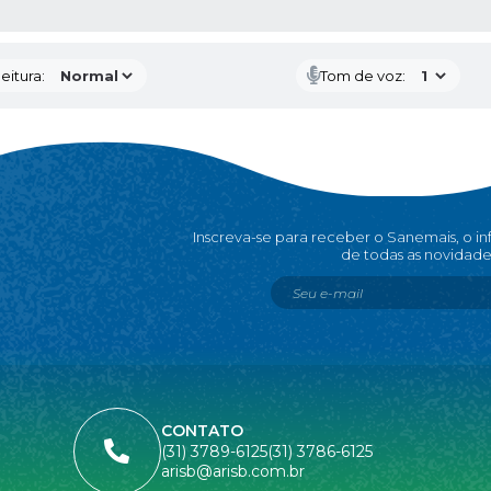
 MÍDIAS
eitura:
Tom de voz:
Inscreva-se para receber o Sanemais, o i
de todas as novidade
CONTATO
(31) 3789-6125
(31) 3786-6125
arisb@arisb.com.br