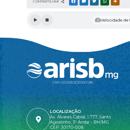
COMPARTILHAR
FACEBOOK
MESSENGER
TWITTER
WHATSAPP
OUTRAS
Velocidade de l
CNPJ:
20.928.303/0001-86
LOCALIZAÇÃO
Av. Álvares Cabral, 1.777, Santo
Agostinho, 3º Andar - BH/MG
CEP: 30170-008