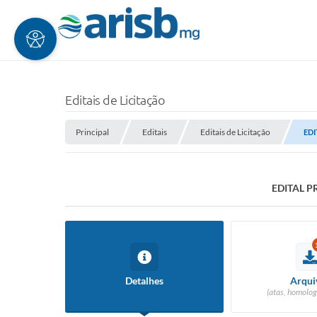
Editais de Licitação
Principal
Editais
Editais de Licitação
EDI
EDITAL P
Detalhes
Arqui
(atas, homolog