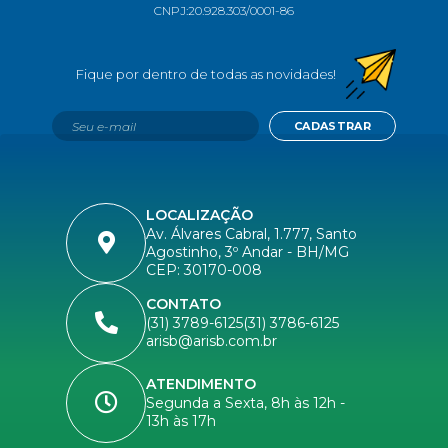
CNPJ:
20.928.303/0001-86
CADASTRAR
LOCALIZAÇÃO
Av. Álvares Cabral, 1.777, Santo
Agostinho, 3º Andar - BH/MG
CEP: 30170-008
CONTATO
(31) 3789-6125
(31) 3786-6125
arisb@arisb.com.br
ATENDIMENTO
Segunda a Sexta, 8h às 12h -
13h às 17h