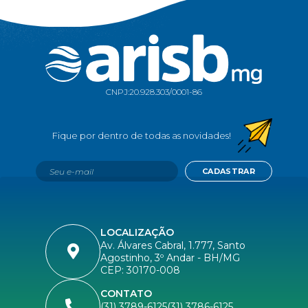
CNPJ:
20.928.303/0001-86
CADASTRAR
LOCALIZAÇÃO
Av. Álvares Cabral, 1.777, Santo
Agostinho, 3º Andar - BH/MG
CEP: 30170-008
CONTATO
(31) 3789-6125
(31) 3786-6125