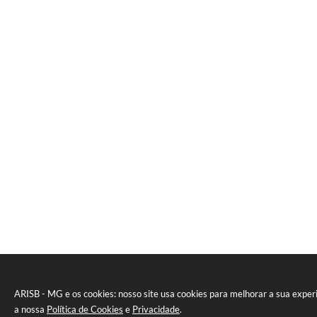
ARISB - MG e os cookies: nosso site usa cookies para melhorar a sua expe
a nossa
Política de Cookies
e
Privacidade
.