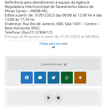
Referência para atendimento à equipe da Agência
Reguladora Intermunicipal de Saneamento básico de
Minas Gerais – ARISB-MG.
Edital a partir de: 31/01/2023 das 08:00 às 12:00 Hs e das
13:00 às 17:59 Hs
Endereço: Rua Rio de Janeiro, 600, Sala 1501 – Centro –
Belo Horizonte (MG)
Telefone: (0xx31) 37896125
Entrega da Proposta: A partir de 31/01/2023 às 08:00Hs
Código da UASG: 929295
Clique para ver mais
DATA DA ABERTURA DA SESSÃO PÚBLICA: 10/02/2023
HORÁRIO DE INÍCIO: 09 horas
ENDEREÇO ELETRÔNICO:
https://www.gov.br/compras/pt-br
COMPARTILHAR