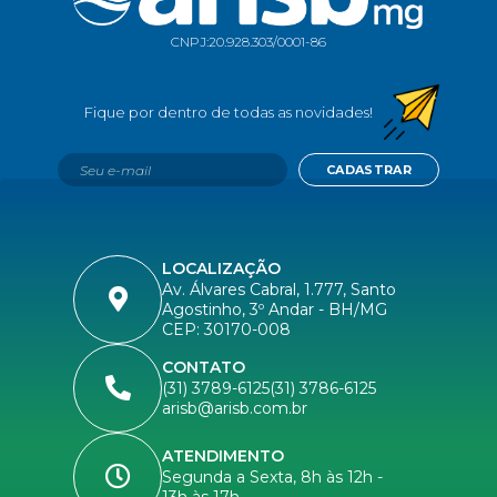
CNPJ:
20.928.303/0001-86
CADASTRAR
LOCALIZAÇÃO
Av. Álvares Cabral, 1.777, Santo
Agostinho, 3º Andar - BH/MG
CEP: 30170-008
CONTATO
(31) 3789-6125
(31) 3786-6125
arisb@arisb.com.br
ATENDIMENTO
Segunda a Sexta, 8h às 12h -