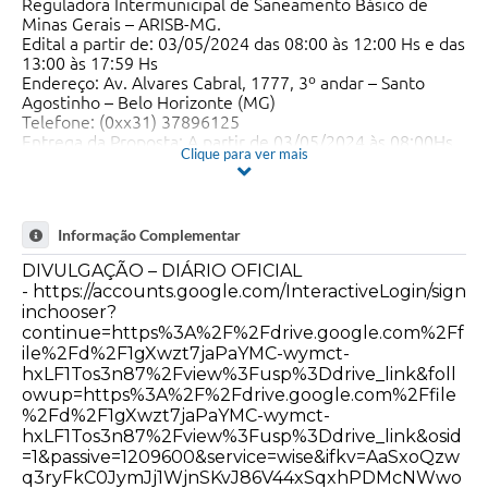
Reguladora Intermunicipal de Saneamento Básico de
Minas Gerais – ARISB-MG.
Edital a partir de: 03/05/2024 das 08:00 às 12:00 Hs e das
13:00 às 17:59 Hs
Endereço: Av. Alvares Cabral, 1777, 3º andar – Santo
Agostinho – Belo Horizonte (MG)
Telefone: (0xx31) 37896125
Entrega da Proposta: A partir de 03/05/2024 às 08:00Hs
Clique para ver mais
Código da UASG: 929295
DATA DA ABERTURA DA SESSÃO PÚBLICA: 17/05/2023
HORÁRIO DE INÍCIO: 09:00 horas
ENDEREÇO ELETRÔNICO:
Informação Complementar
https://www.gov.br/compras/pt-br
DIVULGAÇÃO – DIÁRIO OFICIAL
- https://accounts.google.com/InteractiveLogin/sign
inchooser?
continue=https%3A%2F%2Fdrive.google.com%2Ff
ile%2Fd%2F1gXwzt7jaPaYMC-wymct-
hxLF1Tos3n87%2Fview%3Fusp%3Ddrive_link&foll
owup=https%3A%2F%2Fdrive.google.com%2Ffile
%2Fd%2F1gXwzt7jaPaYMC-wymct-
hxLF1Tos3n87%2Fview%3Fusp%3Ddrive_link&osid
=1&passive=1209600&service=wise&ifkv=AaSxoQzw
q3ryFkC0JymJj1WjnSKvJ86V44xSqxhPDMcNWwo