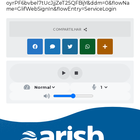
oyrPF6bvbel7tUcJjjZeT25QFBijY&ddm=0&flowNa
me=GlifWebSignIn&flowEntry=ServiceLogin
COMPARTILHAR