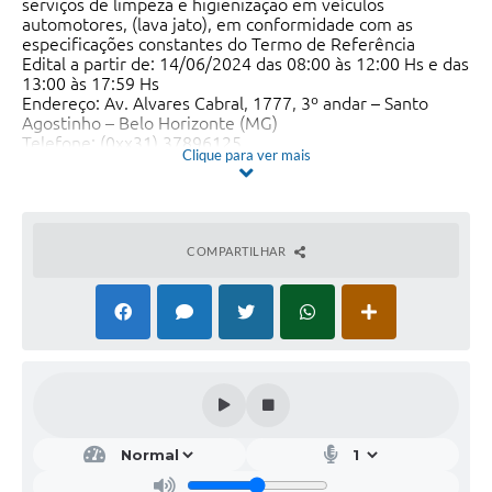
serviços de limpeza e higienização em veículos
automotores, (lava jato), em conformidade com as
especificações constantes do Termo de Referência
Edital a partir de: 14/06/2024 das 08:00 às 12:00 Hs e das
13:00 às 17:59 Hs
Endereço: Av. Alvares Cabral, 1777, 3º andar – Santo
Agostinho – Belo Horizonte (MG)
Telefone: (0xx31) 37896125
Clique para ver mais
Entrega da Proposta: A partir de 14/06/2024 às 08:00Hs
Impõe-se a observância das normas da nova Lei de
Licitações, inclusive, àquelas dos certames licitatórios da
Lei nº 14.133/2021, devendo a empresa contratada
comprovar que preenche os requisitos mínimos e
COMPARTILHAR
necessários de habilitação e qualificação técnica.