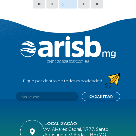
CNPJ:
20.928.303/0001-86
CADASTRAR
LOCALIZAÇÃO
Av. Álvares Cabral, 1.777, Santo
Agostinho, 3º Andar - BH/MG