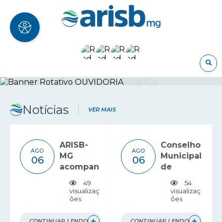
O
Notícias
VER MAIS
ARISB-
Conselho
AGO
AGO
MG
Municipal
06
06
acompan
de
ha
Saneame
49
54
debate
nto de
visualizaç
visualizaç
ões
ões
da ARES-
Formiga
PCJ
recebe
sobre
apresent
CONTINUAR LENDO
CONTINUAR LENDO