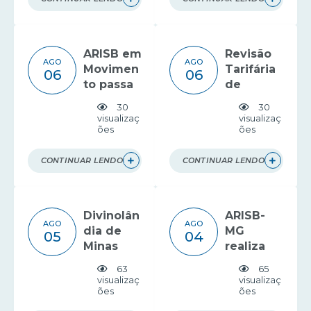
regulaçã
ação de
o no
estudo
saneame
tarifário
ARISB em
Revisão
nto
AGO
AGO
Movimen
Tarifária
06
06
to passa
de
por
resíduos
30
30
Guanhãe
é
visualizaç
visualizaç
ões
ões
s
apresent
ada em
Bueno
CONTINUAR LENDO
CONTINUAR LENDO
Brandão
Divinolân
ARISB-
AGO
AGO
dia de
MG
05
04
Minas
realiza
recebe o
visita
63
65
ARISB em
institucio
visualizaç
visualizaç
ões
ões
Movimen
nal à
to
ABAR