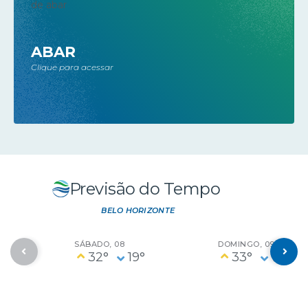
ABAR
Clique para acessar
Previsão do Tempo
BELO HORIZONTE
SÁBADO
08
DOMINGO
09
32°
19°
33°
19°