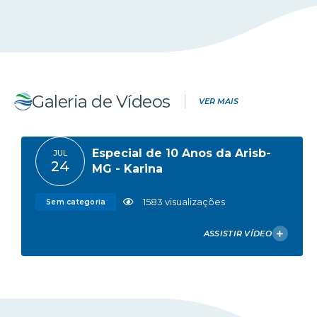
Encontro: Desafios na
ABR
08
implementação da NFAg
362
visualizações
Eventos
Galeria de Vídeos
VER MAIS
Especial de 10 Anos da Arisb-
JUL
24
MG - Karina
1583
visualizações
Sem categoria
ASSISTIR VÍDEO
VER FOTOS DA GALERIA