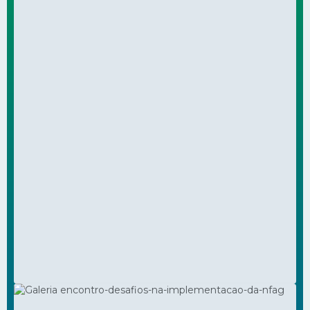
Programa Gestão para
JUN
25
Universalização
169
visualizações
Eventos
VER FOTOS DA GALERIA