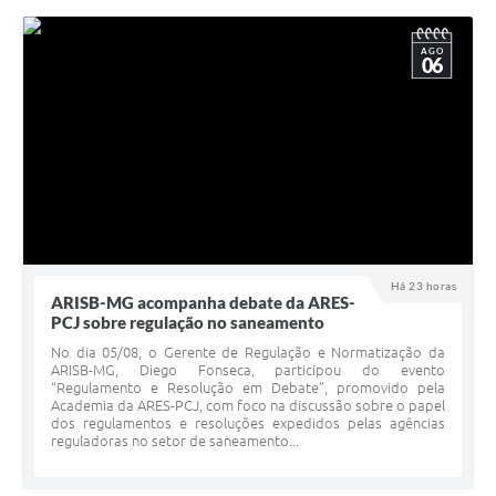
AGO
06
Há 23 horas
ARISB-MG acompanha debate da ARES-
PCJ sobre regulação no saneamento
No dia 05/08, o Gerente de Regulação e Normatização da
ARISB-MG, Diego Fonseca, participou do evento
“Regulamento e Resolução em Debate”, promovido pela
Academia da ARES-PCJ, com foco na discussão sobre o papel
dos regulamentos e resoluções expedidos pelas agências
reguladoras no setor de saneamento...