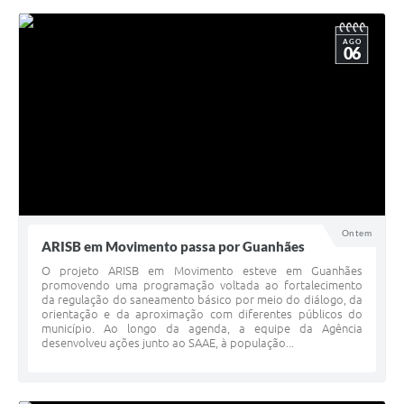
AGO
06
Ontem
ARISB em Movimento passa por Guanhães
O projeto ARISB em Movimento esteve em Guanhães
promovendo uma programação voltada ao fortalecimento
da regulação do saneamento básico por meio do diálogo, da
orientação e da aproximação com diferentes públicos do
município. Ao longo da agenda, a equipe da Agência
desenvolveu ações junto ao SAAE, à população...