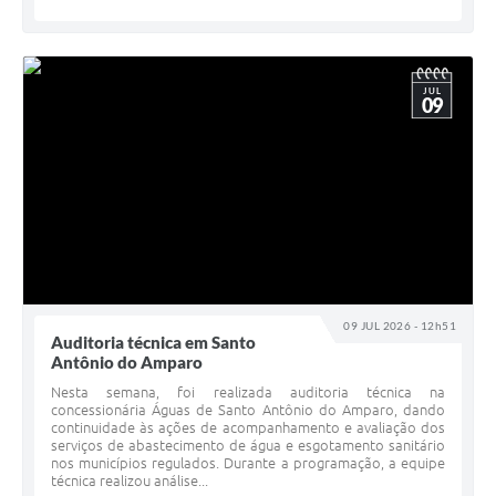
JUL
09
09 JUL 2026 - 12h51
Auditoria técnica em Santo
Antônio do Amparo
Nesta semana, foi realizada auditoria técnica na
concessionária Águas de Santo Antônio do Amparo, dando
continuidade às ações de acompanhamento e avaliação dos
serviços de abastecimento de água e esgotamento sanitário
nos municípios regulados. Durante a programação, a equipe
técnica realizou análise...