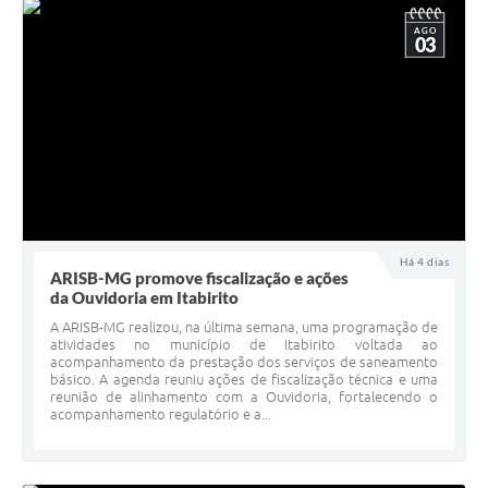
AGO
03
Há 4 dias
ARISB-MG promove fiscalização e ações
da Ouvidoria em Itabirito
A ARISB-MG realizou, na última semana, uma programação de
atividades no município de Itabirito voltada ao
acompanhamento da prestação dos serviços de saneamento
básico. A agenda reuniu ações de fiscalização técnica e uma
reunião de alinhamento com a Ouvidoria, fortalecendo o
acompanhamento regulatório e a...