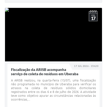
JUL
17
17 JUL 2026 - 15h20
Fiscalização da ARISB acompanha
serviço de coleta de resíduos em Uberaba
A ARISB realizou, na quarta-feira (15/07), uma fiscalização
não programada no município de Uberaba para verificar os
atrasos na coleta de resíduos sólidos domiciliares
registrados entre os dias 6 e 8 de julho de 2026. A atividade
teve como objetivo apurar as circunstâncias relacionadas às
ocorrências,...