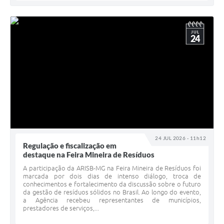
JUL
24
24 JUL 2026 - 11h12
Regulação e fiscalização em
destaque na Feira Mineira de Resíduos
A participação da ARISB-MG na Feira Mineira de Resíduos foi
marcada por dois dias de intenso diálogo, troca de
conhecimentos e fortalecimento da discussão sobre o futuro
da gestão de resíduos sólidos no Brasil. Ao longo do evento,
a Agência recebeu representantes de municípios,
prestadores de serviços,...