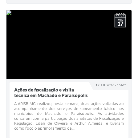
JUL
17
17 JUL 2026 - 15h21
Ações de fiscalização e visita
técnica em Machado e Paraisópolis
A ARISB-MG realizou, nesta semana, duas ações voltadas ao
acompanhamento dos serviços de saneamento básico nos
municípios de Machado e Paraisópolis. As atividades
contaram com a participação dos analistas de Fiscalização e
Regulação, Lilian de Oliveira e Arthur Almeida, e tiveram
como foco o aprimoramento da...