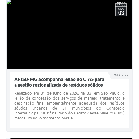
AGO
03
Há 3 dias
ARISB-MG acompanha leilão do CIAS para
a gestão regionalizada de resíduos sólidos
Realizado em 31 de julho de 2026, na B3, em São Paulo, o
leilão de concessão dos serviços de manejo, tratamento e
destinação final ambientalmente adequada dos resíduos
sólidos urbanos de 31 municípios do Consórcio
Intermunicipal Multifinalitário do Centro-Oeste Mineiro (CIAS)
marca um novo momento para a...