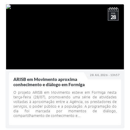
JUL
28
28 JUL 2026 - 13h57
ARISB em Movimento aproxima
conhecimento e diálogo em Formiga
O projeto ARISB em Movimento esteve em Formiga nesta
terça-feira (28/07), promovendo uma série de atividades
voltadas à aproximação entre a Agência, os prestadores de
serviços, o poder público e a população. A programação do
dia foi marcada por momentos de diálogo,
compartilhamento de conhecimento e...