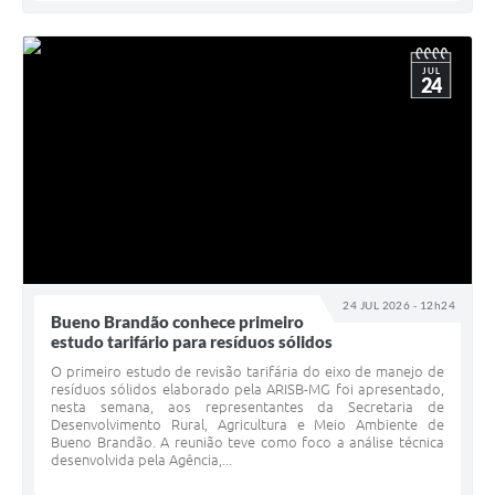
JUL
24
24 JUL 2026 - 12h24
Bueno Brandão conhece primeiro
estudo tarifário para resíduos sólidos
O primeiro estudo de revisão tarifária do eixo de manejo de
resíduos sólidos elaborado pela ARISB-MG foi apresentado,
nesta semana, aos representantes da Secretaria de
Desenvolvimento Rural, Agricultura e Meio Ambiente de
Bueno Brandão. A reunião teve como foco a análise técnica
desenvolvida pela Agência,...