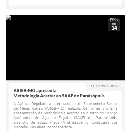
JUL
14
14 JUL 2026 - 09h25
ARISB-MG apresenta
Metodologia Acertar ao SAAE de Paraisópolis
A Agência Reguladora Intermunicipal de Saneamento Básico
de Minas Gerais (ARISB-MG) realizou, de forma online, a
apresentação da Metodologia Acertar ao diretor do Serviço
Autônomo de Água e Esgoto (SAAE) de Paraisópolis,
Eleandro de Souza Fraga. A atividade foi conduzida por
Marcelle Dias Alves, coordenadora...