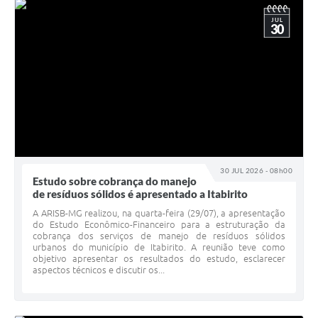
JUL
30
30 JUL 2026 - 08h00
Estudo sobre cobrança do manejo
de resíduos sólidos é apresentado a Itabirito
A ARISB-MG realizou, na quarta-feira (29/07), a apresentação
do Estudo Econômico-Financeiro para a estruturação da
cobrança dos serviços de manejo de resíduos sólidos
urbanos do município de Itabirito. A reunião teve como
objetivo apresentar os resultados do estudo, esclarecer
aspectos técnicos e discutir os...