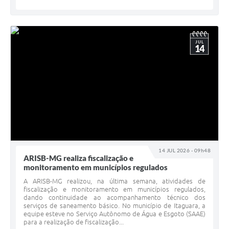
JUL
14
14 JUL 2026 - 09h48
ARISB-MG realiza fiscalização e
monitoramento em municípios regulados
A ARISB-MG realizou, na última semana, atividades de
fiscalização e monitoramento em municípios regulados,
dando continuidade ao acompanhamento técnico dos
serviços de saneamento básico. No município de Itaguara, a
equipe esteve no Serviço Autônomo de Água e Esgoto (SAAE)
para a realização de fiscalização...