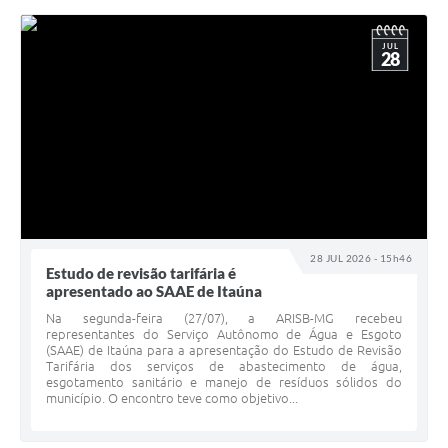
JUL
28
28 JUL 2026 - 15h46
Estudo de revisão tarifária é
apresentado ao SAAE de Itaúna
Na segunda-feira (27/07), a ARISB-MG recebeu
representantes do Serviço Autônomo de Água e Esgoto
(SAAE) de Itaúna para a apresentação do Estudo de Revisão
Tarifária dos serviços de abastecimento de água,
esgotamento sanitário e manejo de resíduos sólidos do
município. O encontro teve como objetivo...