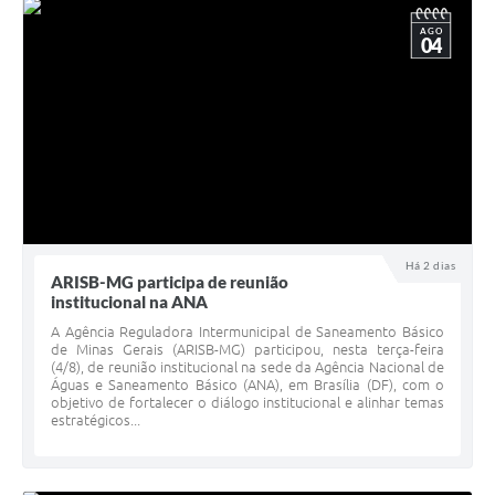
AGO
04
Há 2 dias
ARISB-MG participa de reunião
institucional na ANA
A Agência Reguladora Intermunicipal de Saneamento Básico
de Minas Gerais (ARISB-MG) participou, nesta terça-feira
(4/8), de reunião institucional na sede da Agência Nacional de
Águas e Saneamento Básico (ANA), em Brasília (DF), com o
objetivo de fortalecer o diálogo institucional e alinhar temas
estratégicos...