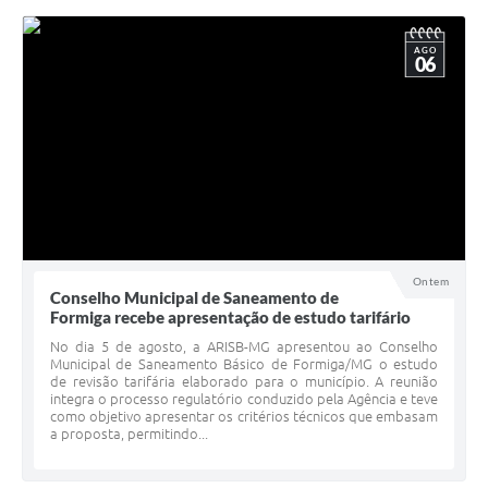
AGO
06
Ontem
Conselho Municipal de Saneamento de
Formiga recebe apresentação de estudo tarifário
No dia 5 de agosto, a ARISB-MG apresentou ao Conselho
Municipal de Saneamento Básico de Formiga/MG o estudo
de revisão tarifária elaborado para o município. A reunião
integra o processo regulatório conduzido pela Agência e teve
como objetivo apresentar os critérios técnicos que embasam
a proposta, permitindo...