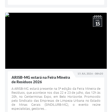
JUL
15
15 JUL 2026 - 08h20
ARISB-MG estará na Feira Mineira
de Resíduos 2026
A ARISB-MG estará presente na 5ª edição da Feira Mineira de
Resíduos, que acontece nos dias 22 e 23 de julho, das 12h às
20h, no Centerminas Expo, em Belo Horizonte. Promovido
pelo Sindicato das Empresas de Limpeza Urbana no Estado
de Minas Gerais (SINDILURB-MG), o evento reúne
especialistas, gestores...