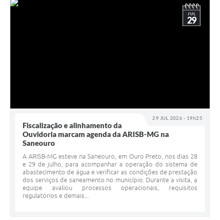
JUL
29
29 JUL 2026 - 19h25
Fiscalização e alinhamento da
Ouvidoria marcam agenda da ARISB-MG na
Saneouro
A ARISB-MG esteve na Saneouro, em Ouro Preto, nos dias 28
e 29 de julho, para acompanhar a operação do sistema de
abastecimento de água e verificar as condições de prestação
dos serviços de saneamento no município. Durante a visita, a
equipe avaliou processos operacionais, requisitos
regulatórios e demais...