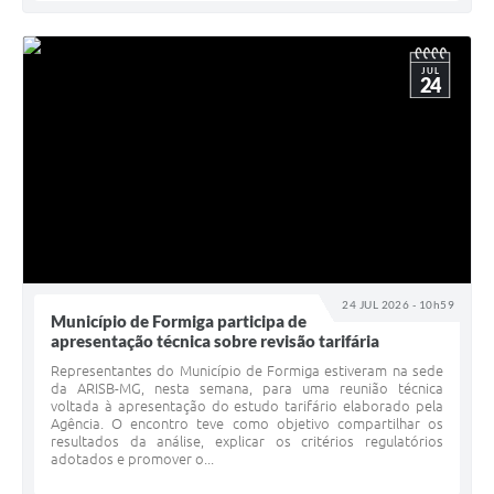
JUL
24
24 JUL 2026 - 10h59
Município de Formiga participa de
apresentação técnica sobre revisão tarifária
Representantes do Município de Formiga estiveram na sede
da ARISB-MG, nesta semana, para uma reunião técnica
voltada à apresentação do estudo tarifário elaborado pela
Agência. O encontro teve como objetivo compartilhar os
resultados da análise, explicar os critérios regulatórios
adotados e promover o...