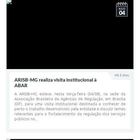
AGO
04
Há 2 dias
ARISB-MG realiza visita institucional à
ABAR
A ARISB-MG esteve, nesta terça-feira (04/08), na sede da
Associação Brasileira de Agências de Regulação, em Brasília
(DF), para uma visita institucional destinada a conhecer de
perto o trabalho desenvolvido pela entidade e discutir temas
relevantes para o fortalecimento da regulação dos serviços
públicos no...