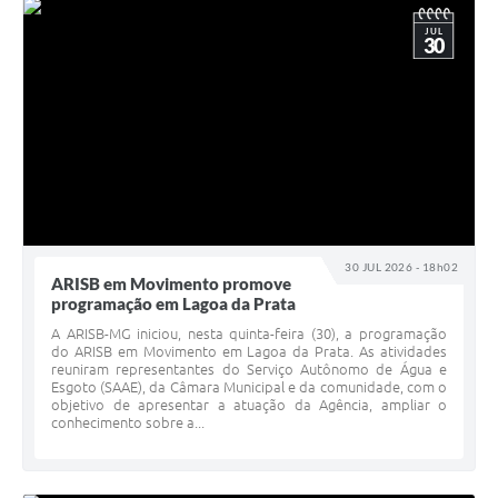
JUL
30
30 JUL 2026 - 18h02
ARISB em Movimento promove
programação em Lagoa da Prata
A ARISB-MG iniciou, nesta quinta-feira (30), a programação
do ARISB em Movimento em Lagoa da Prata. As atividades
reuniram representantes do Serviço Autônomo de Água e
Esgoto (SAAE), da Câmara Municipal e da comunidade, com o
objetivo de apresentar a atuação da Agência, ampliar o
conhecimento sobre a...