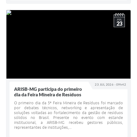
JUL
23
23 JUL 2026 - 09h42
ARISB-MG participa do primeiro
dia da Feira Mineira de Resíduos
O primeiro dia da 5ª Feira Mineira de Resíduos foi marcado
por debates técnicos, networking e apresentação de
soluções voltadas ao fortalecimento da gestão de resíduos
sólidos no Brasil. Presente no evento com estande
institucional, a ARISB-MG recebeu gestores públicos,
representantes de instituições,...