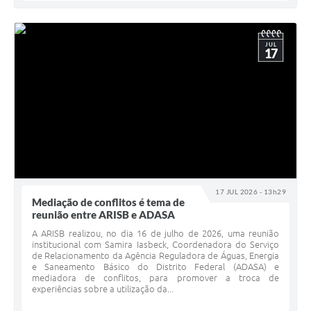
JUL
17
17 JUL 2026 - 13h29
Mediação de conflitos é tema de
reunião entre ARISB e ADASA
A ARISB realizou, no dia 16 de julho de 2026, uma reunião
institucional com Samira Iasbeck, Coordenadora do Serviço
de Relacionamento da Agência Reguladora de Águas, Energia
e Saneamento Básico do Distrito Federal (ADASA) e
mediadora de conflitos, para promover a troca de
experiências sobre a utilização da...