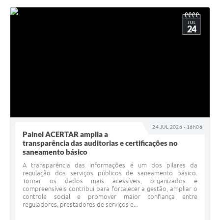
JUL
24
24 JUL 2026 - 16h06
Painel ACERTAR amplia a
transparência das auditorias e certificações no
saneamento básico
A transparência das informações é um dos pilares da
regulação dos serviços públicos de saneamento básico.
Tornar os dados mais acessíveis, organizados e
compreensíveis contribui para fortalecer a gestão, ampliar o
controle social e promover maior confiança entre
reguladores, prestadores de serviços e...