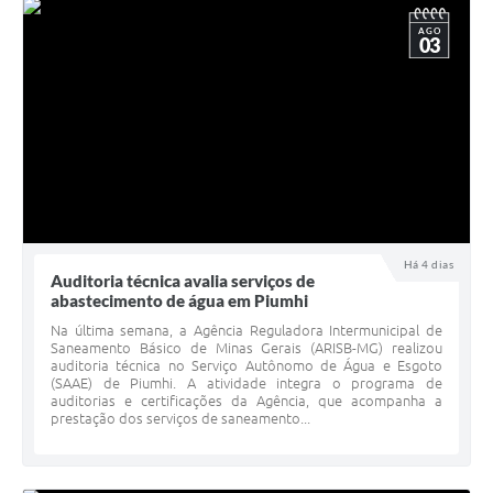
AGO
03
Há 4 dias
Auditoria técnica avalia serviços de
abastecimento de água em Piumhi
Na última semana, a Agência Reguladora Intermunicipal de
Saneamento Básico de Minas Gerais (ARISB-MG) realizou
auditoria técnica no Serviço Autônomo de Água e Esgoto
(SAAE) de Piumhi. A atividade integra o programa de
auditorias e certificações da Agência, que acompanha a
prestação dos serviços de saneamento...