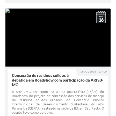
JUL
16
16 JUL 2026 - 11h10
Concessão de resíduos sólidos é
debatida em Roadshow com participação da ARISB-
MG
A ARISB-MG participou, na última quarta-feira (15/07), do
Roadshow do projeto de concessão dos serviços de manejo
de resíduos sólidos urbanos do Consórcio Público
Intermunicipal de Desenvolvimento Sustentável do Alto
Paranaíba (CISPAR), realizado na sede da B3, em São Paulo. O
evento teve como objetivo...