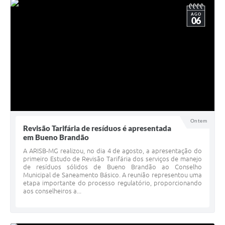
AGO
06
Ontem
Revisão Tarifária de resíduos é apresentada
em Bueno Brandão
A ARISB-MG realizou, no dia 4 de agosto, a apresentação do
primeiro Estudo de Revisão Tarifária dos serviços de manejo
de resíduos sólidos de Bueno Brandão ao Conselho
Municipal de Saneamento Básico. A reunião representou uma
etapa importante do processo regulatório, proporcionando
aos conselheiros a...