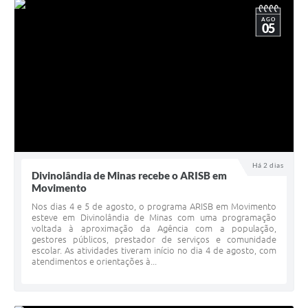
AGO
05
Há 2 dias
Divinolândia de Minas recebe o ARISB em
Movimento
Nos dias 4 e 5 de agosto, o programa ARISB em Movimento
esteve em Divinolândia de Minas com uma programação
voltada à aproximação da Agência com a população,
gestores públicos, prestador de serviços e comunidade
escolar. As atividades tiveram início no dia 4 de agosto, com
atendimentos e orientações à...