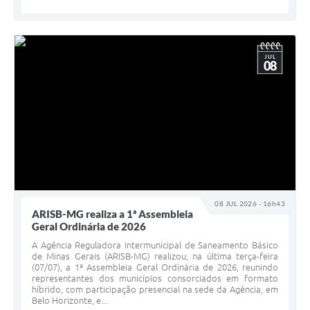
JUL
08
08 JUL 2026 - 16h43
ARISB-MG realiza a 1ª Assembleia
Geral Ordinária de 2026
A Agência Reguladora Intermunicipal de Saneamento Básico
de Minas Gerais (ARISB-MG) realizou, na última terça-feira
(07/07), a 1ª Assembleia Geral Ordinária de 2026, reunindo
representantes dos municípios consorciados em formato
híbrido, com participação presencial na sede da Agência, em
Belo Horizonte, e...