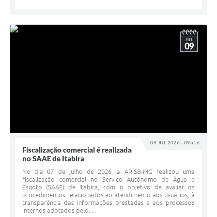
JUL
09
09 JUL 2026 - 09h16
Fiscalização comercial é realizada
no SAAE de Itabira
No dia 07 de julho de 2026, a ARISB-MG realizou uma
fiscalização comercial no Serviço Autônomo de Água e
Esgoto (SAAE) de Itabira, com o objetivo de avaliar os
procedimentos relacionados ao atendimento aos usuários, à
transparência das informações prestadas e aos processos
internos adotados pelo...