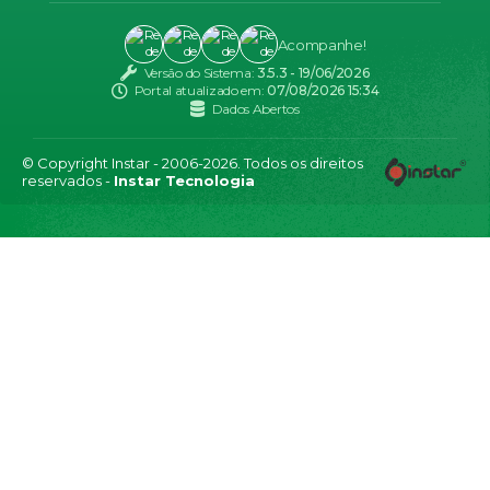
Acompanhe!
Versão do Sistema:
3.5.3 - 19/06/2026
Portal atualizado em:
07/08/2026 15:34
Dados Abertos
© Copyright Instar - 2006-2026. Todos os direitos
reservados -
Instar Tecnologia