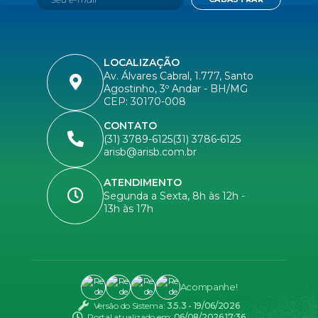
LOCALIZAÇÃO
Av. Álvares Cabral, 1.777, Santo
Agostinho, 3º Andar - BH/MG
CEP: 30170-008
CONTATO
(31) 3789-6125
(31) 3786-6125
arisb@arisb.com.br
ATENDIMENTO
Segunda a Sexta, 8h às 12h -
13h às 17h
Acompanhe!
Versão do Sistema:
3.5.3 - 19/06/2026
Portal atualizado em:
06/08/2026 17:36