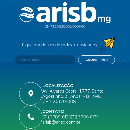
CNPJ:
20.928.303/0001-86
CADASTRAR
LOCALIZAÇÃO
Av. Álvares Cabral, 1.777, Santo
Agostinho, 3º Andar - BH/MG
CEP: 30170-008
CONTATO
(31) 3789-6125
(31) 3786-6125
arisb@arisb.com.br