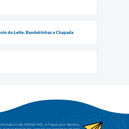
io do Leite, Bandeirinhas e Chapada
nformativo da ARISB-MG, e fique por dentro