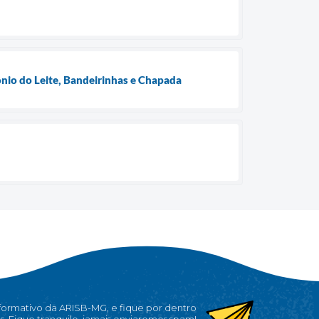
io do Leite, Bandeirinhas e Chapada
nformativo da ARISB-MG, e fique por dentro