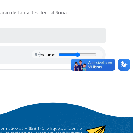
ção de Tarifa Residencial Social.
Volume
nformativo da ARISB-MG, e fique por dentro
s. Fique tranquilo, jamais enviaremos spam!