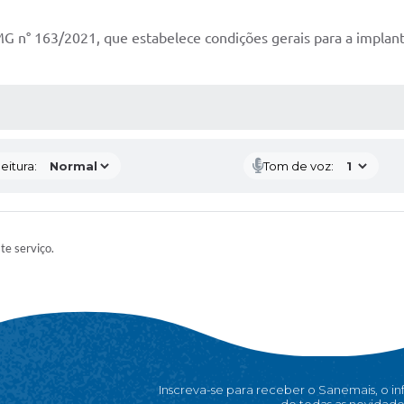
 n° 163/2021, que estabelece condições gerais para a implanta
 MÍDIAS
eitura:
Tom de voz:
ste serviço.
Inscreva-se para receber o Sanemais, o i
de todas as novidade