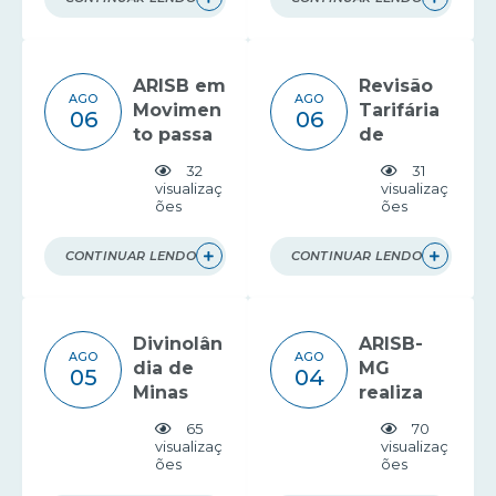
regulaçã
ação de
o no
estudo
saneame
tarifário
ARISB em
Revisão
nto
AGO
AGO
Movimen
Tarifária
06
06
to passa
de
por
resíduos
32
31
Guanhãe
é
visualizaç
visualizaç
ões
ões
s
apresent
ada em
Bueno
CONTINUAR LENDO
CONTINUAR LENDO
Brandão
Divinolân
ARISB-
AGO
AGO
dia de
MG
05
04
Minas
realiza
recebe o
visita
65
70
ARISB em
institucio
visualizaç
visualizaç
ões
ões
Movimen
nal à
to
ABAR