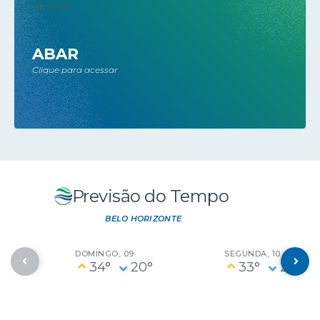
ABAR
Clique para acessar
Previsão do Tempo
BELO HORIZONTE
DOMINGO
09
SEGUNDA
10
34°
20°
33°
20°