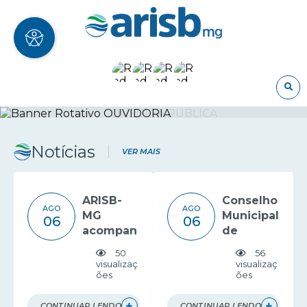
O
Notícias
VER MAIS
ARISB-
Conselho
AGO
AGO
MG
Municipal
06
06
acompan
de
ha
Saneame
50
56
debate
nto de
visualizaç
visualizaç
ões
ões
da ARES-
Formiga
PCJ
recebe
sobre
apresent
CONTINUAR LENDO
CONTINUAR LENDO