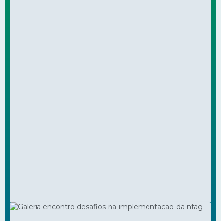
Programa Gestão para
JUN
25
Universalização
169
visualizações
Eventos
VER FOTOS DA GALERIA