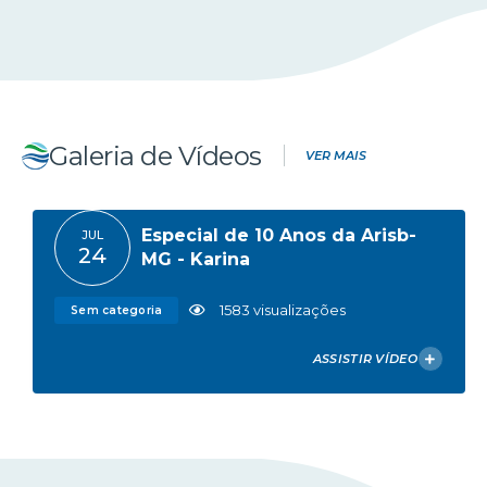
Encontro: Desafios na
ABR
08
implementação da NFAg
362
visualizações
Eventos
Galeria de Vídeos
VER MAIS
Especial de 10 Anos da Arisb-
JUL
24
MG - Karina
1583
visualizações
Sem categoria
ASSISTIR VÍDEO
VER FOTOS DA GALERIA