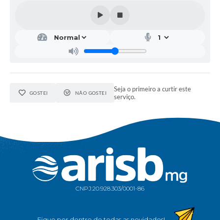
Seja o primeiro a curtir este
GOSTEI
NÃO GOSTEI
serviço.
CNPJ:
20.928.303/0001-86