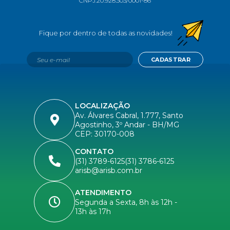
CNPJ:
20.928.303/0001-86
CADASTRAR
LOCALIZAÇÃO
Av. Álvares Cabral, 1.777, Santo
Agostinho, 3º Andar - BH/MG
CEP: 30170-008
CONTATO
(31) 3789-6125
(31) 3786-6125
arisb@arisb.com.br
ATENDIMENTO
Segunda a Sexta, 8h às 12h -
13h às 17h