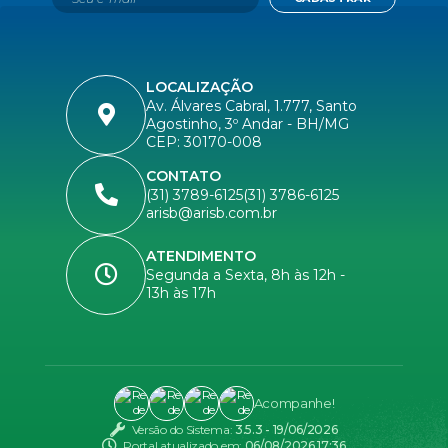
LOCALIZAÇÃO
Av. Álvares Cabral, 1.777, Santo
Agostinho, 3º Andar - BH/MG
CEP: 30170-008
CONTATO
(31) 3789-6125
(31) 3786-6125
arisb@arisb.com.br
ATENDIMENTO
Segunda a Sexta, 8h às 12h -
13h às 17h
Acompanhe!
Versão do Sistema:
3.5.3 - 19/06/2026
Portal atualizado em:
06/08/2026 17:36