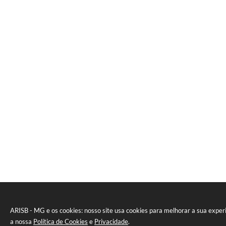
ARISB - MG e os cookies: nosso site usa cookies para melhorar a sua expe
a nossa
Política de Cookies
e
Privacidade
.