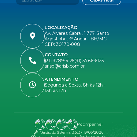
CADASTRAR
LOCALIZAÇÃO
Av. Álvares Cabral, 1.777, Santo
Agostinho, 3º Andar - BH/MG
CEP: 30170-008
CONTATO
(31) 3789-6125
(31) 3786-6125
arisb@arisb.com.br
ATENDIMENTO
Segunda a Sexta, 8h às 12h -
13h às 17h
Acompanhe!
Versão do Sistema:
3.5.3 - 19/06/2026