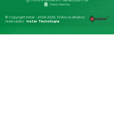
Portal atualizado em:
06/08/2026 17:36
Dados Abertos
© Copyright Instar - 2006-2026. Todos os direitos
reservados -
Instar Tecnologia