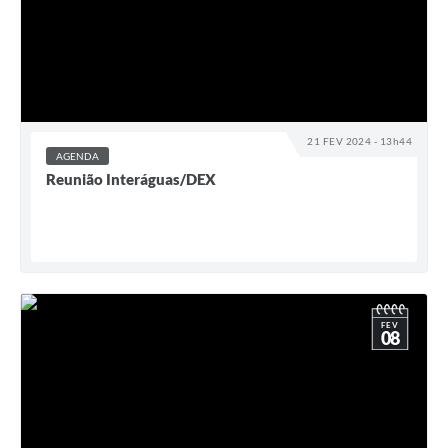
21 FEV 2024 - 13h44
AGENDA
Reunião Interáguas/DEX
FEV
08