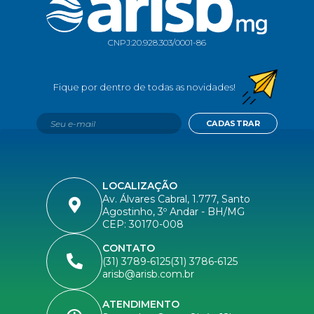
CNPJ:
20.928.303/0001-86
CADASTRAR
LOCALIZAÇÃO
Av. Álvares Cabral, 1.777, Santo
Agostinho, 3º Andar - BH/MG
CEP: 30170-008
CONTATO
(31) 3789-6125
(31) 3786-6125
arisb@arisb.com.br
ATENDIMENTO