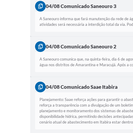
04/08 Comunicado Saneouro 3
A Saneouro informa que fará manutenção da rede de ág
atividades será necessária a interdição total da via. P
04/08 Comunicado Saneouro 2
A Saneouro comunica que, na quinta-feira, dia 6 de ago
água nos distritos de Amarantina e Maracujá. Após a co
04/08 Comunicado Saae Itabira
Planejamento: Saae reforça ações para garantir o aba
reforça a transparência com a divulgação de um boleti
planejamento e monitoramento dos sistemas de abaste
disponibilidade hídrica, permitindo decisões antecipad
cenário atual de abastecimento em Itabira estar dentro 