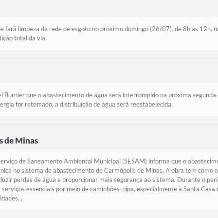
e fará limpeza da rede de esgoto no próximo domingo (26/07), de 8h às 12h, n
ição total da via.
l Burnier que o abastecimento de água será interrompido na próxima segunda-
ergia for retomado, a distribuição de água será reestabelecida.
 de Minas
erviço de Saneamento Ambiental Municipal (SESAM) informa que o abastecimen
cnica no sistema de abastecimento de Carmópolis de Minas. A obra tem como ob
reduzir perdas de água e proporcionar mais segurança ao sistema. Durante o p
 serviços essenciais por meio de caminhões-pipa, especialmente à Santa Casa d
idades...