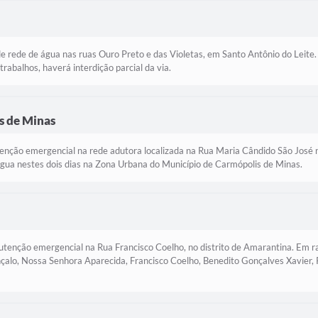
 rede de água nas ruas Ouro Preto e das Violetas, em Santo Antônio do Leite
abalhos, haverá interdição parcial da via.
 de Minas
nção emergencial na rede adutora localizada na Rua Maria Cândido São José n
água nestes dois dias na Zona Urbana do Município de Carmópolis de Minas.
tenção emergencial na Rua Francisco Coelho, no distrito de Amarantina. Em ra
çalo, Nossa Senhora Aparecida, Francisco Coelho, Benedito Gonçalves Xavier, P