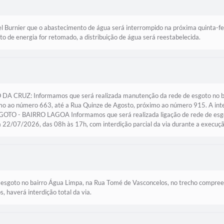
el Burnier que o abastecimento de água será interrompido na próxima quinta-
to de energia for retomado, a distribuição de água será reestabelecida.
: Informamos que será realizada manutenção da rede de esgoto no bairr
imo ao número 663, até a Rua Quinze de Agosto, próximo ao número 915. A int
OTO - BAIRRO LAGOA Informamos que será realizada ligação de rede de esgoto
22/07/2026, das 08h às 17h, com interdição parcial da via durante a execuçã
esgoto no bairro Água Limpa, na Rua Tomé de Vasconcelos, no trecho compree
 haverá interdição total da via.