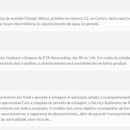
ua da avenida Cônego Veloso, próximo ao número 12, no Centro, nesta quarta-
ode haver intermitência no abastecimento de água no período.
sto, realizará a limpeza da ETA Amarantina, das 8h às 14h. Em razão da ativid
nclusão dos trabalhos, o abastecimento será restabelecido de forma gradual.
stecimento em Itabira durante a estiagem A autarquia amplia o acompanhament
m operacional Com a chegada do período de estiagem, o Serviço Autônomo de Ág
cimento em todo o município. A medida tem como objetivo acompanhar de form
as para preservar a segurança do abastecimento, além de garantir transparênci
da normalidade, sem risco de...