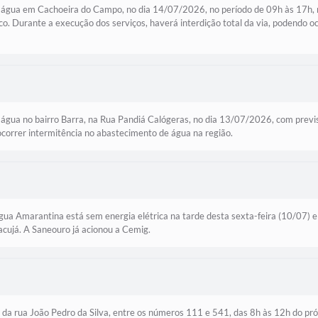
 água em Cachoeira do Campo, no dia 14/07/2026, no período de 09h às 17h,
o. Durante a execução dos serviços, haverá interdição total da via, podendo o
água no bairro Barra, na Rua Pandiá Calógeras, no dia 13/07/2026, com previ
 ocorrer intermitência no abastecimento de água na região.
a Amarantina está sem energia elétrica na tarde desta sexta-feira (10/07) e
racujá. A Saneouro já acionou a Cemig.
 da rua João Pedro da Silva, entre os números 111 e 541, das 8h às 12h do pr