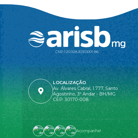
CNPJ:
20.928.303/0001-86
LOCALIZAÇÃO
Av. Álvares Cabral, 1.777, Santo
Agostinho, 3º Andar - BH/MG
CEP: 30170-008
Acompanhe!