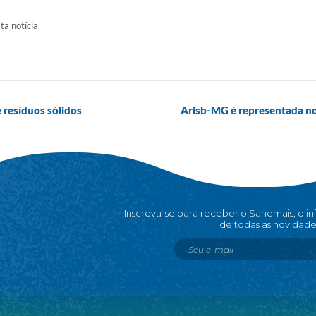
ta notícia.
 resíduos sólidos
Arisb-MG é representada n
Inscreva-se para receber o Sanemais, o i
de todas as novidade