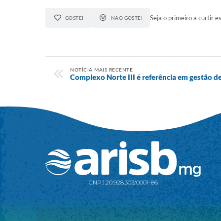
Seja o primeiro a curtir es
GOSTEI
NÃO GOSTEI
NOTÍCIA MAIS RECENTE
Complexo Norte III é referência em gestão de
CNPJ:
20.928.303/0001-86