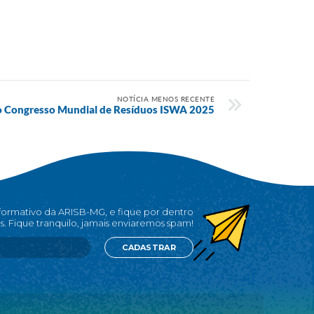
NOTÍCIA MENOS RECENTE
o Congresso Mundial de Resíduos ISWA 2025
nformativo da ARISB-MG, e fique por dentro
s. Fique tranquilo, jamais enviaremos spam!
CADASTRAR