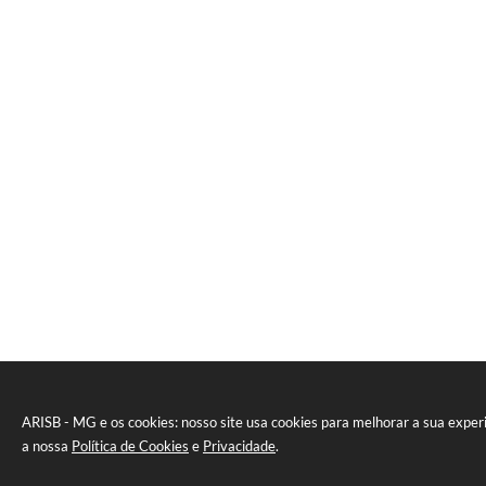
ARISB - MG e os cookies: nosso site usa cookies para melhorar a sua expe
a nossa
Política de Cookies
e
Privacidade
.