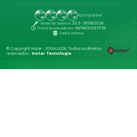
Acompanhe!
Versão do Sistema:
3.5.3 - 19/06/2026
Portal atualizado em:
06/08/2026 17:36
Dados Abertos
© Copyright Instar - 2006-2026. Todos os direitos
reservados -
Instar Tecnologia