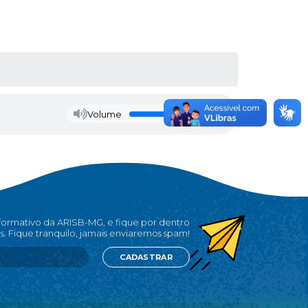
Volume
nformativo da ARISB-MG, e fique por dentro
s. Fique tranquilo, jamais enviaremos spam!
CADASTRAR