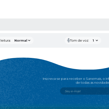
AS MÍDIAS
eitura:
Tom de voz:
Inscreva-se para receber o Sanemais, o i
de todas as novidade