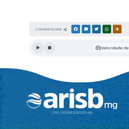
COMPARTILHAR
FACEBOOK
MESSENGER
TWITTER
WHATSAPP
OUTR
Velocidade de l
CNPJ:
20.928.303/0001-86