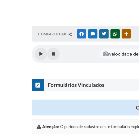
COMPARTILHAR
FACEBOOK
MESSENGER
TWITTER
WHATSAPP
OUTR
Velocidade de l
Formulários Vinculados
C
Atenção:
O período de cadastro deste formulário expi