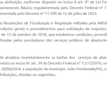
 atribuição, conforme disposto no inciso II art. 9º da Lei F
amento Básico, regulamentada pelo Decreto Federal nº 7.2
lamentada pelo Decreto nº 11.599 de 12 de julho de 2023.
 Resoluções de Fiscalização e Regulação editadas pela ARI
dições gerais e procedimentos para solicitação de reajustes 
 de 15 de outubro de 2018, que estabelece condições, procedi
raticadas pelos prestadores dos serviços públicos de abaste
ade atualizar monetariamente as tarifas dos serviços de aba
sto no inciso IV art. 34 do Decreto Federal nº 7.217/2010, u
 a 28/06/2026 a população do município João Monlevade/MG, o 
tribuições, dúvidas ou sugestões.