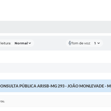
AS MÍDIAS
eitura:
Tom de voz:
ONSULTA PÚBLICA ARISB-MG 293 - JOÃO MONLEVADE - 
rou.