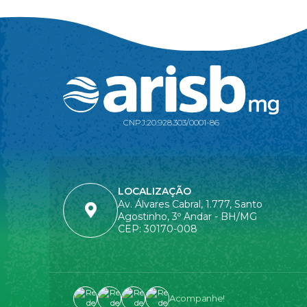
CNPJ:
20.928.303/0001-86
LOCALIZAÇÃO
Av. Álvares Cabral, 1.777, Santo
Agostinho, 3º Andar - BH/MG
CEP: 30170-008
Acompanhe!