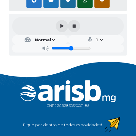
CNPJ:
20.928.303/0001-86