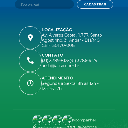
CADASTRAR
LOCALIZAÇÃO
Av. Álvares Cabral, 1.777, Santo
Agostinho, 3º Andar - BH/MG
CEP: 30170-008
CONTATO
(31) 3789-6125
(31) 3786-6125
arisb@arisb.com.br
ATENDIMENTO
Segunda a Sexta, 8h às 12h -
13h às 17h
Acompanhe!
Versão do Sistema:
3.5.3 - 19/06/2026