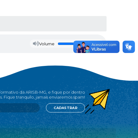
Volume
nformativo da ARISB-MG, e fique por dentro
s. Fique tranquilo, jamais enviaremos spam!
CADASTRAR