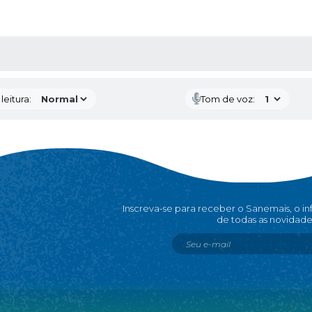
AS MÍDIAS
eitura:
Tom de voz:
Inscreva-se para receber o Sanemais, o i
de todas as novidade