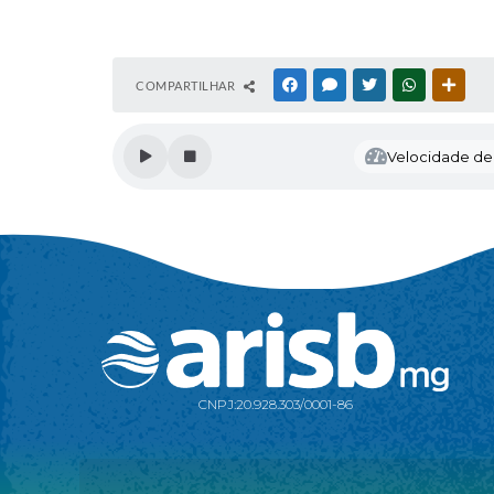
COMPARTILHAR
FACEBOOK
MESSENGER
TWITTER
WHATSAPP
OUTR
Velocidade de l
CNPJ:
20.928.303/0001-86