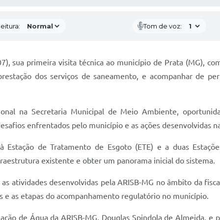
eitura:
Tom de voz:
7), sua primeira visita técnica ao município de Prata (MG), co
 prestação dos serviços de saneamento, e acompanhar de pe
cional na Secretaria Municipal de Meio Ambiente, oportu
 desafios enfrentados pelo município e as ações desenvolvidas n
s à Estação de Tratamento de Esgoto (ETE) e a duas Estações
fraestrutura existente e obter um panorama inicial do sistema.
s atividades desenvolvidas pela ARISB-MG no âmbito da fisca
as e as etapas do acompanhamento regulatório no município.
lização de Água da ARISB-MG, Douglas Spindola de Almeida, e p