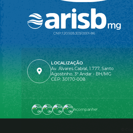
CNPJ:
20.928.303/0001-86
LOCALIZAÇÃO
Av. Álvares Cabral, 1.777, Santo
Agostinho, 3º Andar - BH/MG
CEP: 30170-008
Acompanhe!
© Copy