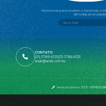
Inscreva-se para receber o Sanemais, o i
de todas as novidade
CONTATO
(31) 3789-6125
(31) 3786-6125
arisb@arisb.com.br
Versão do Sistema:
3.5.3 - 19/06/2026
right Instar - 2006-2026. Todos os direitos reservados -
Instar Tecn