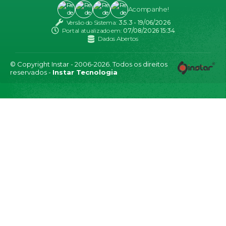
Acompanhe!
Versão do Sistema:
3.5.3 - 19/06/2026
Portal atualizado em:
07/08/2026 15:34
Dados Abertos
© Copyright Instar - 2006-2026. Todos os direitos
reservados -
Instar Tecnologia