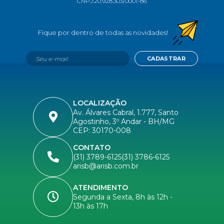
CNPJ:
20.928.303/0001-86
CADASTRAR
LOCALIZAÇÃO
Av. Álvares Cabral, 1.777, Santo
Agostinho, 3º Andar - BH/MG
CEP: 30170-008
CONTATO
(31) 3789-6125
(31) 3786-6125
arisb@arisb.com.br
ATENDIMENTO
Segunda a Sexta, 8h às 12h -
13h às 17h