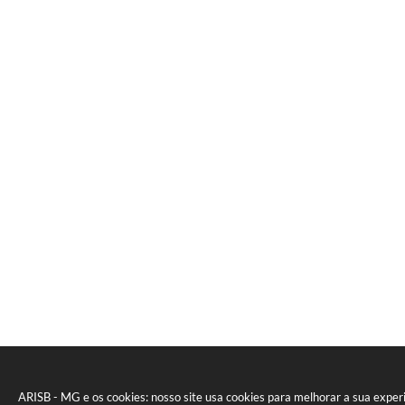
ARISB - MG e os cookies: nosso site usa cookies para melhorar a sua expe