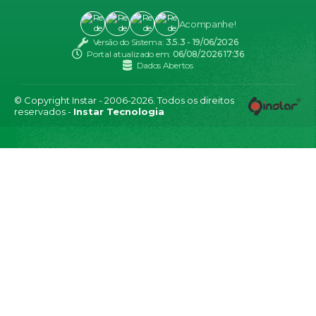
Acompanhe!
Versão do Sistema:
3.5.3 - 19/06/2026
Portal atualizado em:
06/08/2026 17:36
Dados Abertos
© Copyright Instar - 2006-2026. Todos os direitos
reservados -
Instar Tecnologia