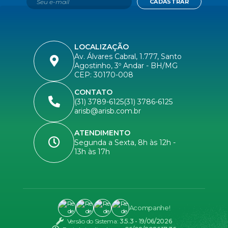
CADASTRAR
LOCALIZAÇÃO
Av. Álvares Cabral, 1.777, Santo
Agostinho, 3º Andar - BH/MG
CEP: 30170-008
CONTATO
(31) 3789-6125
(31) 3786-6125
arisb@arisb.com.br
ATENDIMENTO
Segunda a Sexta, 8h às 12h -
13h às 17h
Acompanhe!
Versão do Sistema:
3.5.3 - 19/06/2026