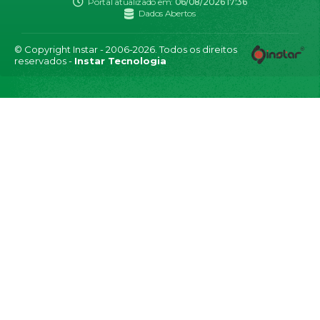
Portal atualizado em:
06/08/2026 17:36
Dados Abertos
© Copyright Instar - 2006-2026. Todos os direitos
reservados -
Instar Tecnologia