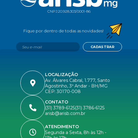
CNPJ:
20.928.303/0001-86
CADASTRAR
LOCALIZAÇÃO
Av. Álvares Cabral, 1.777, Santo
Agostinho, 3º Andar - BH/MG
CEP: 30170-008
CONTATO
(31) 3789-6125
(31) 3786-6125
arisb@arisb.com.br
ATENDIMENTO
Segunda a Sexta, 8h às 12h -
13h às 17h