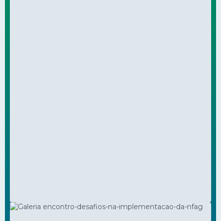
Programa Gestão para
JUN
25
Universalização
171
visualizações
Eventos
VER FOTOS DA GALERIA