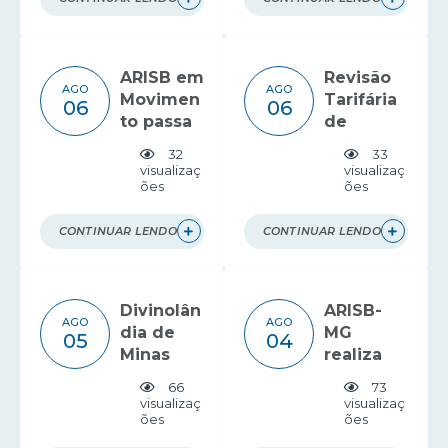
regulaçã
ação de
o no
estudo
saneame
tarifário
ARISB em
Revisão
nto
AGO
AGO
Movimen
Tarifária
06
06
to passa
de
por
resíduos
32
33
Guanhãe
é
visualizaç
visualizaç
ões
ões
s
apresent
ada em
Bueno
CONTINUAR LENDO
CONTINUAR LENDO
Brandão
Divinolân
ARISB-
AGO
AGO
dia de
MG
05
04
Minas
realiza
recebe o
visita
66
73
ARISB em
institucio
visualizaç
visualizaç
ões
ões
Movimen
nal à
to
ABAR