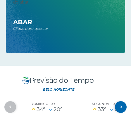
ABAR
Clique para acessar
Previsão do Tempo
BELO HORIZONTE
DOMINGO
09
SEGUNDA
10
34°
20°
33°
20°