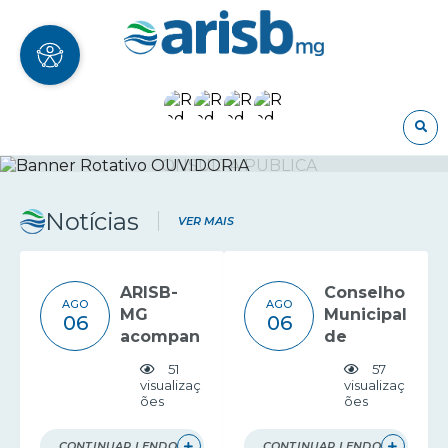
O
Notícias
VER MAIS
ARISB-
Conselho
AGO
AGO
MG
Municipal
06
06
acompan
de
ha
Saneame
51
57
debate
nto de
visualizaç
visualizaç
ões
ões
da ARES-
Formiga
PCJ
recebe
sobre
apresent
CONTINUAR LENDO
CONTINUAR LENDO