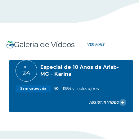
Encontro: Desafios na
ABR
08
implementação da NFAg
363
visualizações
Eventos
Galeria de Vídeos
VER MAIS
Especial de 10 Anos da Arisb-
JUL
24
MG - Karina
1584
visualizações
Sem categoria
ASSISTIR VÍDEO
VER FOTOS DA GALERIA